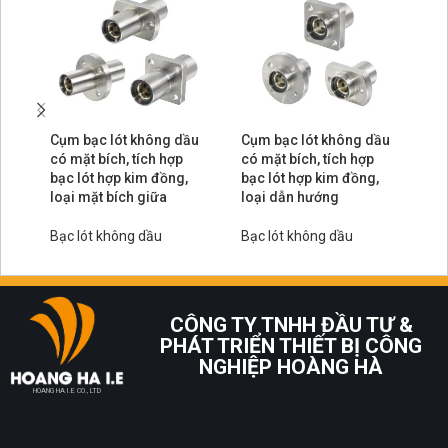
Cụm bạc lót không dầu
Cụm bạc lót không dầu
Cụ
có mặt bích, tích hợp
có mặt bích, tích hợp
có
bạc lót hợp kim đồng,
bạc lót hợp kim đồng,
ló
loại mặt bích giữa
loại dẫn hướng
ch
Bạc lót không dầu
Bạc lót không dầu
Bạ
CÔNG TY TNHH ĐẦU TƯ &
PHÁT TRIỂN THIẾT BỊ CÔNG
NGHIỆP HOÀNG HÀ
HOANG HA I.E CO., LTD