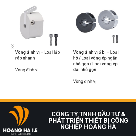
Vòng định vị – Loại lắp
Vòng định vị ổ bi – Loại
Vò
ráp nhanh
hở / Loại vòng ép ngắn
hở
nhỏ gọn / Loại vòng ép
ti
dài nhỏ gọn
dà
Vòng định vị
Vòng định vị
Vò
CÔNG TY TNHH ĐẦU TƯ &
PHÁT TRIỂN THIẾT BỊ CÔNG
NGHIỆP HOÀNG HÀ
HOANG HA I.E CO., LTD