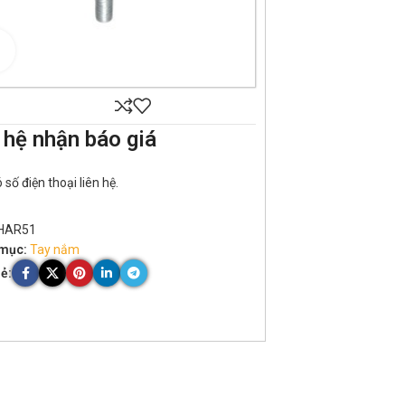
Click to enlarge
 hệ nhận báo giá
số điện thoại liên hệ.
HAR51
mục:
Tay nắm
ẻ: