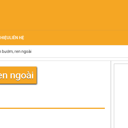
THIỆU
LIÊN HỆ
 bướm, ren ngoài
en ngoài