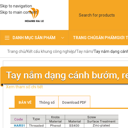
Skip to navigation
Skip to main content
TRANG CHỦ
SẢN PHẨM
GIỚI 
DANH MỤC SẢN PHẨM
Trang chủ
Kết cấu khung công nghiệp
Tay nắm
Tay nắm dạng cánh
Tay nắm dạng cánh bướm, r
Xem tham số chi tiết
BẢN VẼ
Thông số
Download PDF