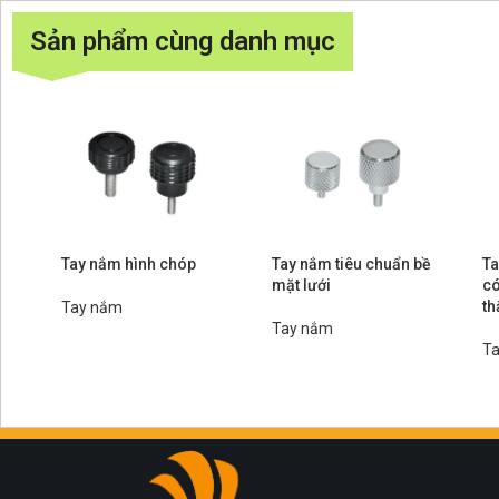
Sản phẩm cùng danh mục
Tay nắm hình chóp
Tay nắm tiêu chuẩn bề
Ta
mặt lưới
có
th
Tay nắm
Tay nắm
T