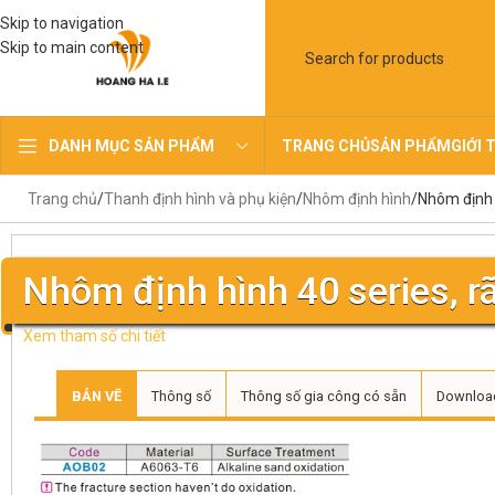
Skip to navigation
Skip to main content
TRANG CHỦ
SẢN PHẨM
GIỚI 
DANH MỤC SẢN PHẨM
Trang chủ
Thanh định hình và phụ kiện
Nhôm định hình
Nhôm định 
Nhôm định hình 40 series, 
Xem tham số chi tiết
BẢN VẼ
Thông số
Thông số gia công có sẵn
Downloa