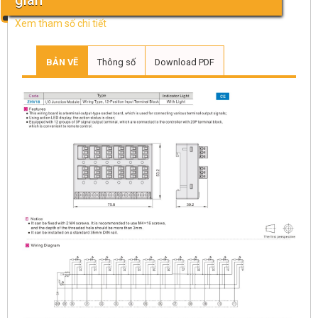
gian
Xem tham số chi tiết
BẢN VẼ
Thông số
Download PDF