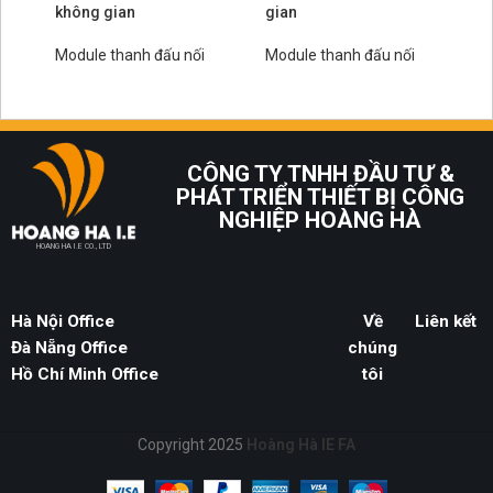
không gian
gian
kh
Module thanh đấu nối
Module thanh đấu nối
Mo
CÔNG TY TNHH ĐẦU TƯ &
PHÁT TRIỂN THIẾT BỊ CÔNG
NGHIỆP HOÀNG HÀ
HOANG HA I.E CO., LTD
Hà Nội Office
Về
Liên kết
Đà Nẵng Office
chúng
Hồ Chí Minh Office
tôi
Copyright 2025
Hoàng Hà IE FA