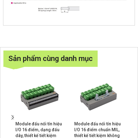
Sản phẩm cùng danh mục
Module đấu nối tín hiệu
Module đấu nối tín hiệu
Mo
I/O 16 điểm, dạng đấu
I/O 16 điểm chuẩn MIL,
I/
dây, thiết kế tiết kiệm
thiết kế tiết kiệm không
dâ