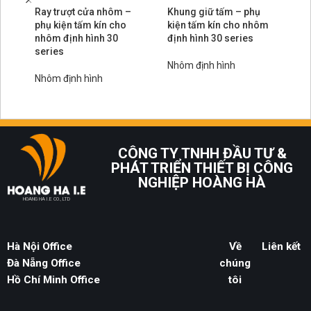
Ray trượt cửa nhôm –
Khung giữ tấm – phụ
Đa
phụ kiện tấm kín cho
kiện tấm kín cho nhôm
si
nhôm định hình 30
định hình 30 series
hì
series
Nhôm định hình
Nh
Nhôm định hình
CÔNG TY TNHH ĐẦU TƯ &
PHÁT TRIỂN THIẾT BỊ CÔNG
NGHIỆP HOÀNG HÀ
HOANG HA I.E CO., LTD
Hà Nội Office
Về
Liên kết
Đà Nẵng Office
chúng
Hồ Chí Minh Office
tôi