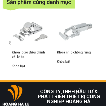
Sản phẩm cùng danh mục
Khóa lò xo điều chỉnh
Khóa nhíp chống rung
Kh
với khóa
ch
tạ
Khóa bật
Khóa bật
Kh
CÔNG TY TNHH ĐẦU TƯ &
PHÁT TRIỂN THIẾT BỊ CÔNG
NGHIỆP HOÀNG HÀ