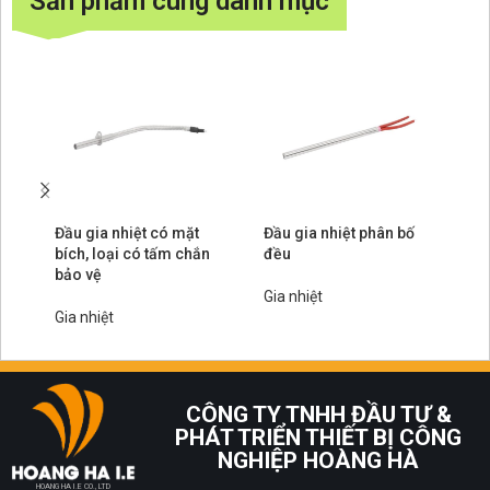
Sản phẩm cùng danh mục
Đầu gia nhiệt có mặt
Đầu gia nhiệt phân bố
Đầ
bích, loại có tấm chắn
đều
bí
bảo vệ
nh
Gia nhiệt
Gia nhiệt
Gi
CÔNG TY TNHH ĐẦU TƯ &
PHÁT TRIỂN THIẾT BỊ CÔNG
NGHIỆP HOÀNG HÀ
HOANG HA I.E CO., LTD