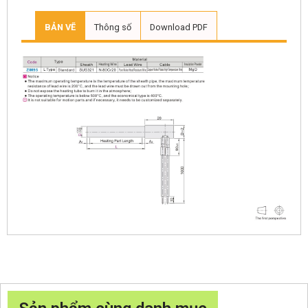
BẢN VẼ
Thông số
Download PDF