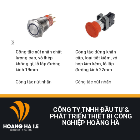
Công tắc nút nhấn chất
Công tắc dừng khẩn
Cô
lượng cao, vỏ thép
cấp, loại tiết kiệm, vỏ
ki
không gỉ, lỗ lắp đường
hợp kim kẽm, lỗ lắp
l
kính 19mm
đường kính 22mm
Cô
Công tắc nút nhấn
Công tắc nút nhấn
CÔNG TY TNHH ĐẦU TƯ &
PHÁT TRIỂN THIẾT BỊ CÔNG
NGHIỆP HOÀNG HÀ
HOANG HA I.E CO., LTD