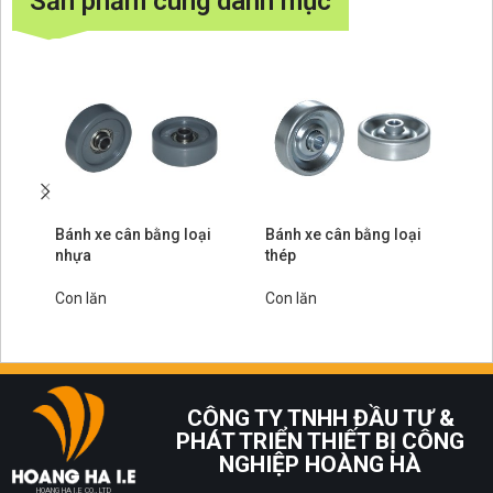
Sản phẩm cùng danh mục
Bánh xe cân bằng loại
Bánh xe cân bằng loại
Bá
nhựa
thép
ch
Con lăn
Con lăn
Co
CÔNG TY TNHH ĐẦU TƯ &
PHÁT TRIỂN THIẾT BỊ CÔNG
NGHIỆP HOÀNG HÀ
HOANG HA I.E CO., LTD