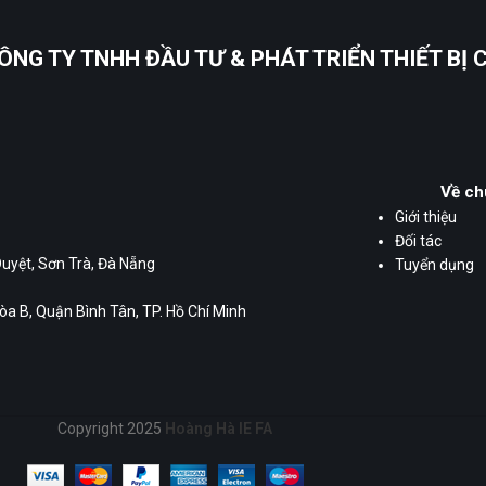
ÔNG TY TNHH ĐẦU TƯ & PHÁT TRIỂN THIẾT BỊ
Về ch
Giới thiệu
Đối tác
Duyệt, Sơn Trà, Đà Nẵng
Tuyển dụng
a B, Quận Bình Tân, TP. Hồ Chí Minh
Copyright 2025
Hoàng Hà IE FA