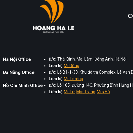
C
HOANG HA I.E CO., LTD
Hà Nội Office
Đ/c:
Thái Bình, Mai Lâm, Đông Anh, Hà Nội
Liên hệ:
Mr.Dũng
Đà Nẵng Office
Đ/c:
Lô B1-1-33, Khu đô thị Complex, Lê Văn 
Liên hệ:
Mr.Trường
Hồ Chí Minh Office
Đ/c:
Lô 165, Đường 14C, Phường Bình Hưng Hò
Liên hệ:
Mr.Tư
-
Mrs.Trang
-
Mrs.Hà