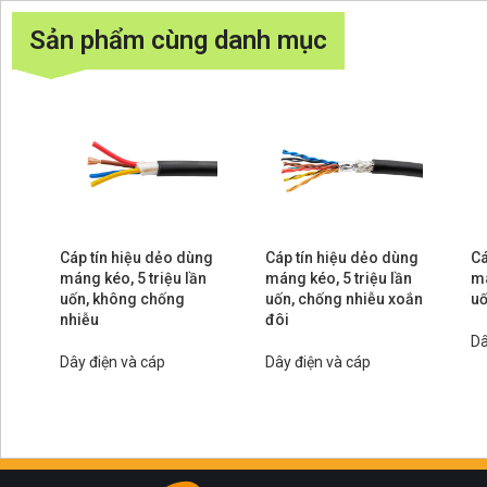
Sản phẩm cùng danh mục
Cáp tín hiệu dẻo dùng
Cáp tín hiệu dẻo dùng
Cá
máng kéo, 5 triệu lần
máng kéo, 5 triệu lần
má
uốn, không chống
uốn, chống nhiễu xoắn
uố
nhiễu
đôi
Dâ
Dây điện và cáp
Dây điện và cáp