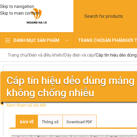
Skip to navigation
Skip to main content
TRANG CHỦ
SẢN PHẨM
GIỚI 
DANH MỤC SẢN PHẨM
Trang chủ
Điện và điều khiển
Dây điện và cáp
Cáp tín hiệu dẻo dùng
Cáp tín hiệu dẻo dùng máng k
không chống nhiễu
Xem tham số chi tiết
BẢN VẼ
Thông số
Download PDF