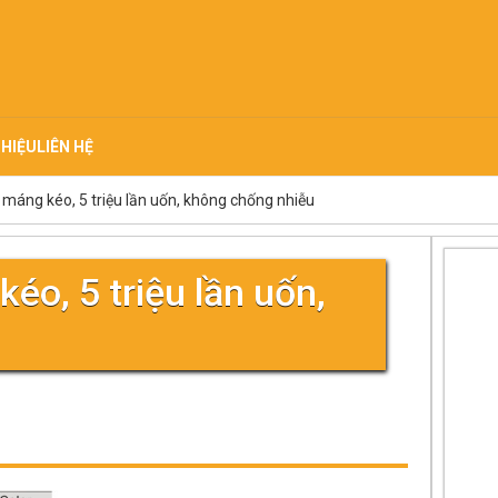
THIỆU
LIÊN HỆ
 máng kéo, 5 triệu lần uốn, không chống nhiễu
éo, 5 triệu lần uốn,