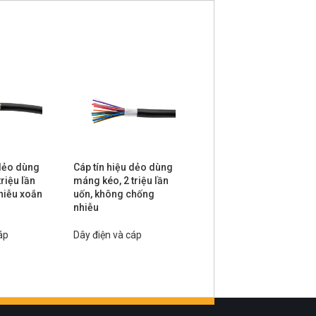
 dẻo dùng
Cáp tín hiệu dẻo dùng
Cáp mạng CAT6 dùng
riệu lần
máng kéo, 2 triệu lần
máng kéo, chống
hiễu xoắn
uốn, không chống
nhiễu kép
nhiễu
Dây điện và cáp
áp
Dây điện và cáp