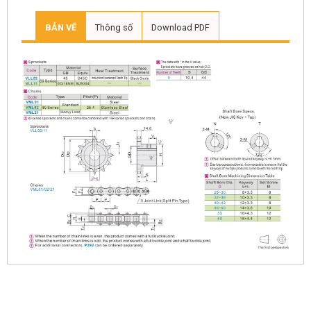
BẢN VẼ
Thông số
Download PDF