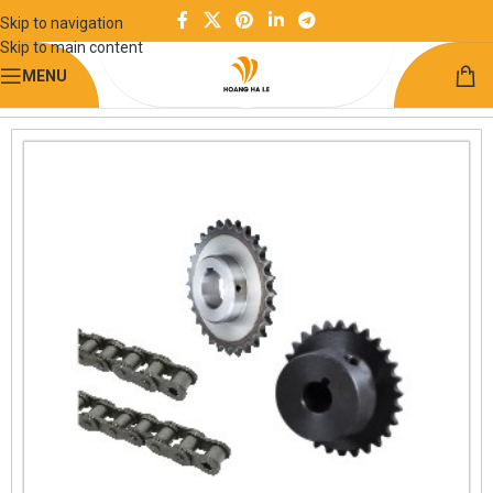
Skip to navigation
Skip to main content
MENU
Trang chủ
Linh kiện truyền động
Đĩa xích - Xích truyền động