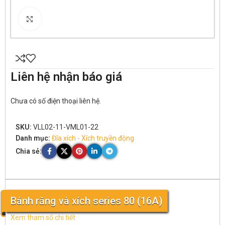
Click to enlarge
Liên hệ nhận báo giá
Chưa có số điện thoại liên hệ.
SKU:
VLL02-11-VML01-22
Danh mục:
Đĩa xích - Xích truyền động
Chia sẻ:
Bánh răng và xích series 80 (16A)
Xem tham số chi tiết