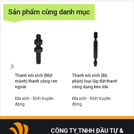
Sản phẩm cùng danh mục
Thanh nối xích (Một
Thanh nối xích (Bộ
Th
mảnh) thanh căng ren
phận) loại lắp đặt thanh
lo
ngoài
căng dạng kéo dài
Đĩ
Đĩa xích - Xích truyền
Đĩa xích - Xích truyền
độ
động
động
CÔNG TY TNHH ĐẦU TƯ &