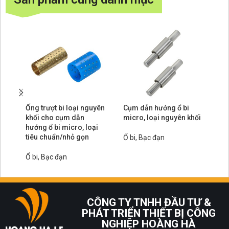
Ống trượt bi loại nguyên
Cụm dẫn hướng ổ bi
Cụ
khối cho cụm dẫn
micro, loại nguyên khối
mi
hướng ổ bi micro, loại
tiêu chuẩn/nhỏ gọn
Ổ bi, Bạc đạn
Ổ 
Ổ bi, Bạc đạn
CÔNG TY TNHH ĐẦU TƯ &
PHÁT TRIỂN THIẾT BỊ CÔNG
NGHIỆP HOÀNG HÀ