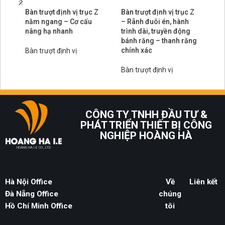
Bàn trượt định vị trục Z
Bàn trượt định vị trục Z
Bà
nằm ngang – Cơ cấu
– Rãnh đuôi én, hành
– 
nâng hạ nhanh
trình dài, truyền động
tr
bánh răng – thanh răng
bá
chính xác
lo
Bàn trượt định vị
Bàn trượt định vị
Bà
CÔNG TY TNHH ĐẦU TƯ &
PHÁT TRIỂN THIẾT BỊ CÔNG
NGHIỆP HOÀNG HÀ
HOANG HA I.E CO., LTD
Hà Nội Office
Về
Liên kết
Đà Nẵng Office
chúng
Hồ Chí Minh Office
tôi