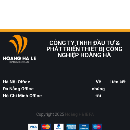
CÔNG TY TNHH ĐẦU TƯ &
PHÁT TRIỂN THIẾT BỊ CÔNG
NGHIỆP HOÀNG HÀ
HOANG HA I.E CO., LTD
Hà Nội Office
Về
Liên kết
Đà Nẵng Office
chúng
Hồ Chí Minh Office
tôi
Copyright 2025
Hoàng Hà IE FA